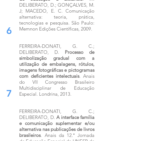
DELIBERATO, D.; GONÇALVES, M.
J; MACEDO, E. C. Comunicação
alternativa: teoria, prática,
tecnologias e pesquisa. São Paulo:
6
Memnon Edições Científicas, 2009.
FERREIRA-DONATI, G. C.;
DELIBERATO, D.
Processo de
simbolização gradual com a
utilização de embalagens, rótulos,
imagens fotográficas e pictogramas
com deficientes intelectuais
. Anais
do VII Congresso Brasileiro
Multidisciplinar de Educação
7
Especial. Londrina, 2013.
FERREIRA-DONATI, G. C.;
DELIBERATO, D.
A interface família
e comunicação suplementar e/ou
alternativa nas publicações de livros
brasileiros
. Anais da 12.ª Jornada