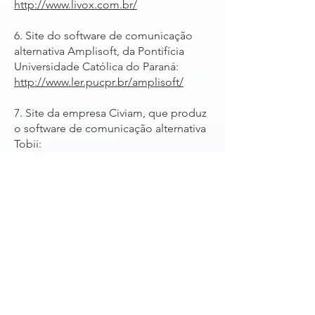
http://www.livox.com.br/
6. Site do software de comunicação
alternativa Amplisoft, da Pontifícia
Universidade Católica do Paraná:
http://www.ler.pucpr.br/amplisoft/
7. Site da empresa Civiam, que produz
o software de comunicação alternativa
Tobii:
http://www.civiam.com.br/civiam/index
.php/tobii.html
8. Link do Google Play para o
aplicativo de comunicação alternativa
Adapt:
https://play.google.com/store/apps/d
etails?id=com.argulu.adapt&hl=pt_BR
9. Site da Assistiva Tecnologia e
Educação, com conteúdo instrucional,