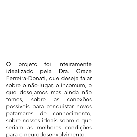
colocando em diálogo a
Arquitetura e a Integração
Sensorial, a Escultura e a
Fonoaudiologia, a Fotografia e a
Psicologia, Ciência, Arte e a
realidade cotidiana de quem
vive uma condição neurológica
menos comum, diversa ou
atípica.
O projeto foi inteiramente
idealizado pela Dra. Grace
Ferreira-Donati, que deseja falar
sobre o não-lugar, o incomum, o
que desejamos mas ainda não
temos, sobre as conexões
possíveis para conquistar novos
patamares de conhecimento,
sobre nossos ideais sobre o que
seriam as melhores condições
para o neurodesenvolvimento.