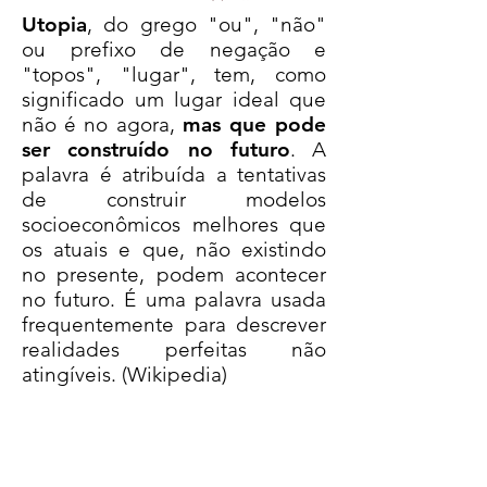
​Utopia
, do grego "ou", "não"
ou prefixo de negação e
"topos", "lugar", tem, como
significado um lugar ideal que
não é no agora,
mas que pode
ser construído no futuro
. A
palavra é atribuída a tentativas
de construir modelos
socioeconômicos melhores que
os atuais e que, não existindo
no presente, podem acontecer
no futuro. É uma palavra usada
frequentemente para descrever
realidades perfeitas não
atingíveis. (Wikipedia)
FONOTOPIA é um projeto
inovador destinado a falar
sobre o nunca falado,